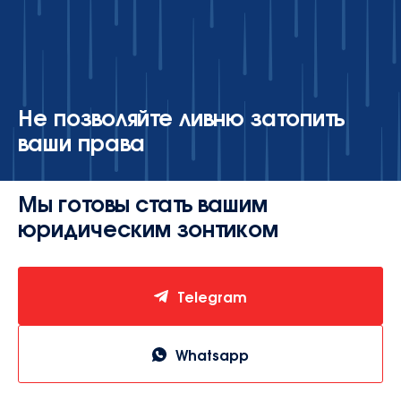
contact@avocatsidorova.fr
+33 6 29 90 28 59
Не позволяйте ливню затопить
ваши права
FR
EN
RU
Мы готовы стать вашим
юридическим зонтиком
Telegram
Whatsapp