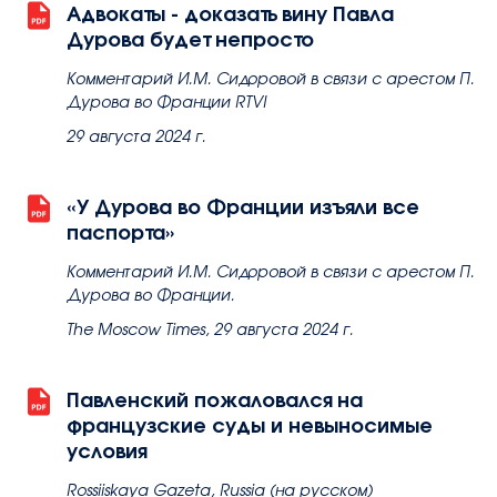
Адвокаты - доказать вину Павла
contact@avocatsidorova.fr
Дурова будет непросто
Комментарий И.М. Сидоровой в связи с арестом П.
+33 6 29 90 28 59
Дурова во Франции RTVI
29 августа 2024 г.
FR
EN
RU
«У Дурова во Франции изъяли все
паспорта»
Комментарий И.М. Сидоровой в связи с арестом П.
Дурова во Франции.
The Moscow Times, 29 августа 2024 г.
Павленский пожаловался на
французские суды и невыносимые
условия
Rossiiskaya Gazeta, Russia (на русском)