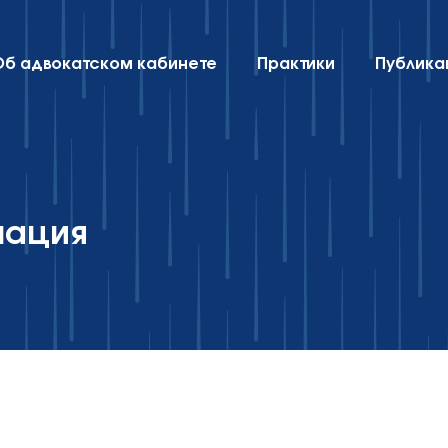
Об адвокатском кабинете
Практики
Публика
мация