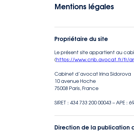
Mentions légales
contact@avocatsidorova.fr
+33 6 29 90 28 59
Propriétaire du site
FR
EN
RU
Le présent site appartient au cab
(
https://www.cnb.avocat.fr/fr/a
Cabinet d’avocat Irina Sidorova
10 avenue Hoche
75008 Paris, France
SIRET : 434 733 200 00043 – APE : 6
Direction de la publication d