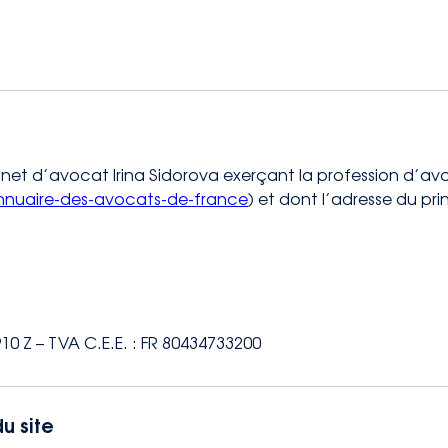
inet d’avocat Irina Sidorova exerçant la profession d’a
nnuaire-des-avocats-de-france
) et dont l’adresse du pri
910 Z – TVA C.E.E. : FR 80434733200
u site