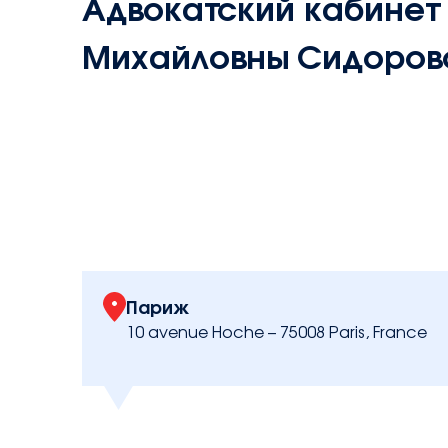
Адвокатский кабинет
contact@avocatsidorova.fr
Михайловны Сидоров
+33 6 29 90 28 59
FR
EN
RU
Париж
10 avenue Hoche – 75008 Paris, France