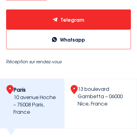
contact@avocatsidorova.fr
Telegram
+33 6 29 90 28 59
Whatsapp
FR
EN
RU
Réception sur rendez-vous
Paris
13 boulevard
Gambetta – 06000
10 avenue Hoche
Nice, France
– 75008 Paris,
France