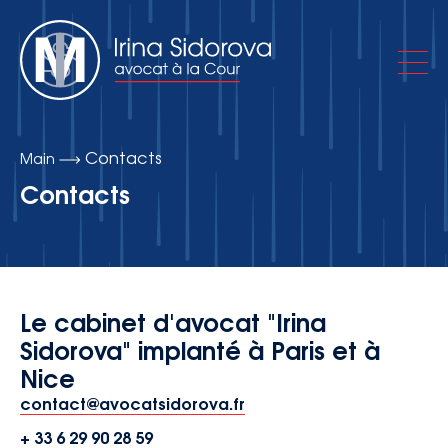
Contacts
Main
À propos du cabinet d’avocats
Contacts
Domaines de compétence
Le cabinet d'avocat "Irina
Publications
Sidorova" implanté à Paris et à
Nice
Contacts
contact@avocatsidorova.fr
+ 33 6 29 90 28 59