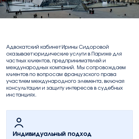
contact@avocatsidorova.fr
+33 6 29 90 28 59
Адвокатский кабинет Ирины Сидоровой
FR
EN
RU
оказывает юридические услуги в Париже для
частных клиентов, предпринимателей и
международных компаний. Мы сопровождаем
клиентов по вопросам французского права
участием международного элемента, включая
консультации и защиту интересов в судебных
инстанциях.
Индивидуальный подход