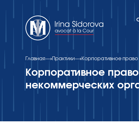
Об адвокатском кабинете
Главная
Практики
Корпоративное право 
Корпоративное право
Практики
некоммерческих орг
Публикации
Контакты