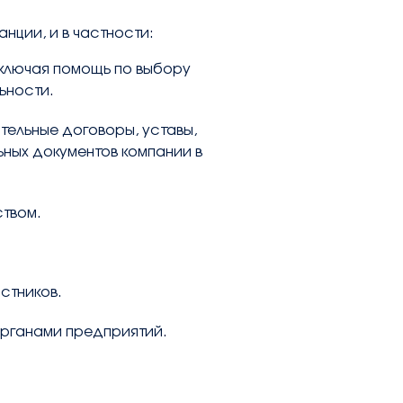
нции, и в частности:
включая помощь по выбору
ьности.
тельные договоры, уставы,
ных документов компании в
ством.
стников.
органами предприятий.