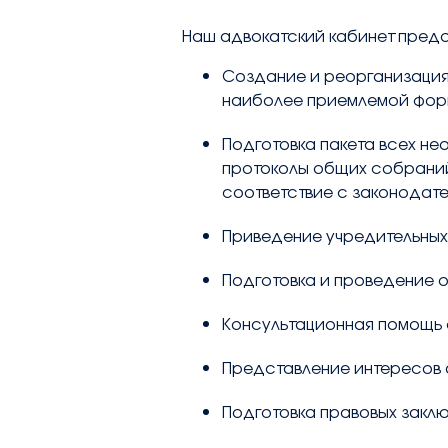
contact@avocatsidorova.fr
Наш адвокатский кабинет предос
Создание и реорганизация
+33 6 29 90 28 59
наиболее приемлемой форм
Подготовка пакета всех не
протоколы общих собраний 
FR
EN
RU
соответствие с законодате
Приведение учредительных 
Подготовка и проведение 
Консультационная помощь 
Представление интересов 
Подготовка правовых закл