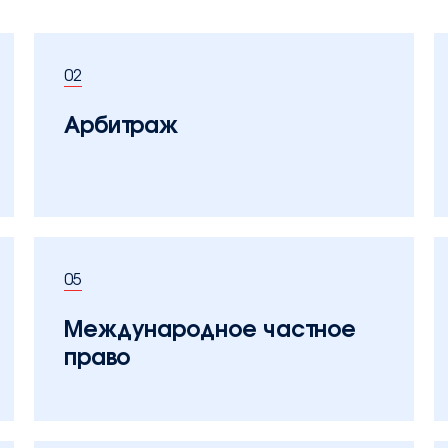
02
Арбитраж
05
Международное частное
право