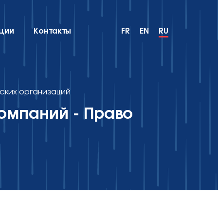
ции
Контакты
FR
EN
RU
еских организаций
омпаний - Право