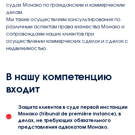
contact@avocatsidorova.fr
судах Монако по гражданским и коммерческим
делам.
Мы также осуществляем консультирование по
+33 6 29 90 28 59
различным аспектам права княжества Монако и
сопровождаем наших клиентов при
осуществлении коммерческих сделок и сделок с
FR
EN
RU
недвижимостью.
В нашу компетенцию
входит
Защита клиентов в суде первой инстанции
Монако (tribunal de première instance), в
делах, не требующих обязательного
представления адвокатом Монако.