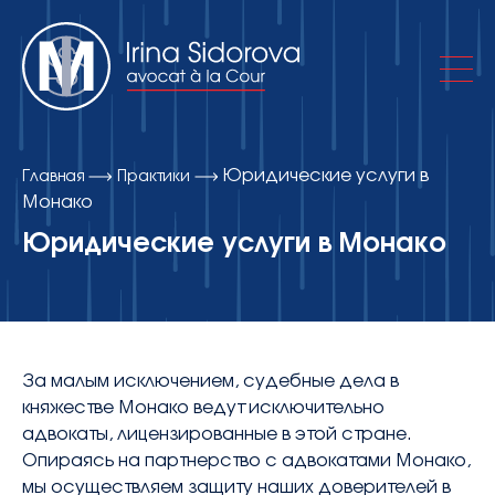
Юридические услуги в
Главная
Практики
Об адвокатском кабинете
Монако
Юридические услуги в Монако
Практики
Публикации
За малым исключением, судебные дела в
княжестве Монако ведут исключительно
Контакты
адвокаты, лицензированные в этой стране.
Опираясь на партнерство с адвокатами Монако,
мы осуществляем защиту наших доверителей в