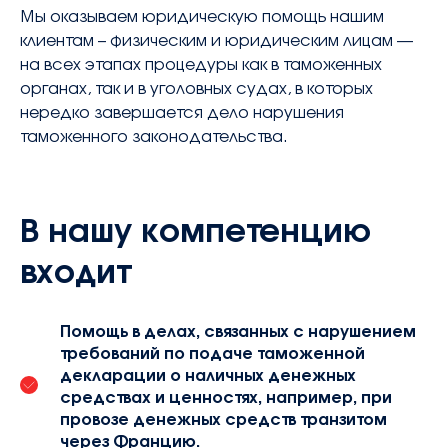
contact@avocatsidorova.fr
Мы оказываем юридическую помощь нашим
клиентам – физическим и юридическим лицам —
на всех этапах процедуры как в таможенных
+33 6 29 90 28 59
органах, так и в уголовных судах, в которых
нередко завершается дело нарушения
таможенного законодательства.
FR
EN
RU
В нашу компетенцию
входит
Помощь в делах, связанных с нарушением
требований по подаче таможенной
декларации о наличных денежных
средствах и ценностях, например, при
провозе денежных средств транзитом
через Францию.