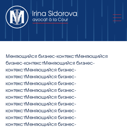
Об адвокатском кабинете
Меняющийся бизнес-контекстМеняющийся
бизнес-контекстМеняющийся бизнес-
контекстМеняющийся бизнес-
Практики
контекстМеняющийся бизнес-
контекстМеняющийся бизнес-
контекстМеняющийся бизнес-
Публикации
контекстМеняющийся бизнес-
контекстМеняющийся бизнес-
контекстМеняющийся бизнес-
Контакты
контекстМеняющийся бизнес-
контекстМеняющийся бизнес-