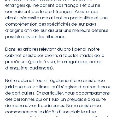
contact@avocatsidorova.fr
étrangers qui ne parlent pas français et qui ne
connaissent pas le droit français. Assister ces
clients nécessite une attention particulière et une
+33 6 29 90 28 59
compréhension des spécificités de leur pays
d’origine afin de leur assurer une meilleure défense
possible devant les tribunaux.
FR
EN
RU
Dans les affaires relevant du droit pénal, notre
cabinet assiste ses clients à tous les stades de la
procédure (garde à vue, interrogatoires, actes
d’enquête, audiences).
Notre cabinet fournit également une assistance
juridique aux victimes, qu’il s’agisse d’entreprises ou
de particuliers. En particulier, nous accompagnons
des personnes qui ont subi un préjudice à la suite
de manœuvres frauduleuses. Notre assistance
commence par le dépôt d’une plainte et se