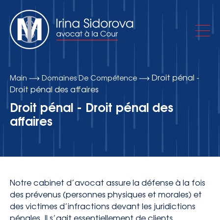
Droit pénal -
Main
Domaines De Compétence
À propos du cabinet d’avocats
Droit pénal des affaires
Droit pénal - Droit pénal des
affaires
Domaines de compétence
Publications
Notre cabinet d’avocat assure la défense à la fois
Contacts
des prévenus (personnes physiques et morales) et
des victimes d’infractions devant les juridictions
pénales. Il s’agit essentiellement de clients